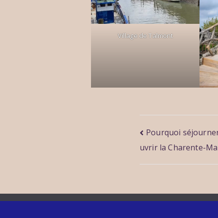
Village de Talmont
Navigatio
Pourquoi séjourne
uvrir la Charente-Ma
de
l’article