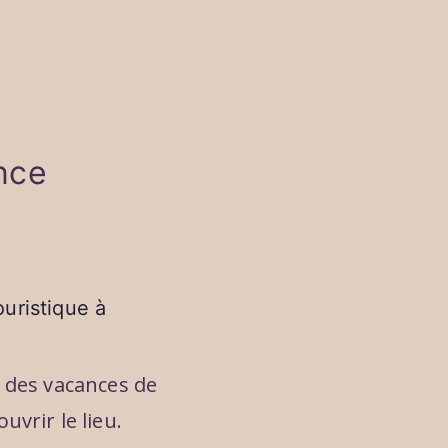
nce
ouristique à
 des vacances de
vrir le lieu.