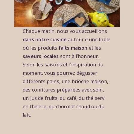
t
r
2
i
0
n
2
t
Chaque matin, nous vous accueillons
6
e
dans notre cuisine
autour d’une table
r
où les produits
faits maison
et les
i
saveurs locales
sont à l’honneur.
e
Selon les saisons et l’inspiration du
u
moment, vous pourrez déguster
r
différents pains, une brioche maison,
des confitures préparées avec soin,
un jus de fruits, du café, du thé servi
en théière, du chocolat chaud ou du
lait.