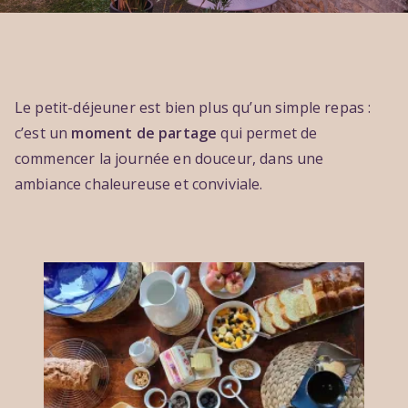
P
P
P
Le petit-déjeuner est bien plus qu’un simple repas :
a
u
u
c’est un
moment de partage
qui permet de
r
b
b
c
l
l
commencer la journée en douceur, dans une
h
i
i
ambiance chaleureuse et conviviale.
b
é
é
r
l
d
i
e
a
s
5
n
s
j
s
a
u
a
r
i
u
d
l
1
l
3
e
o