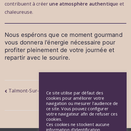
contribuent à créer
une atmosphère authentiqu
e et
chaleureuse.
Nous espérons que ce moment gourmand
vous donnera l’énergie nécessaire pour
profiter pleinement de votre journée et
repartir avec le sourire.
Navigation
Talmont-Sur-Gironde
Ce site utilise par défaut des
cookies pour améliorer votre
L’histoire de Champagnolles
de
navigation ou mesurer l'audience de
ce site. Vous pouvez configurer
l’article
votre navigateur afin de refuser ces
cookies.
Ces cookies ne stockent aucune
information d'identification