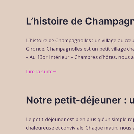
L’histoire de Champagn
P
P
P
L’histoire de Champagnolles : un village au cœu
a
u
u
Gironde, Champagnolles est un petit village ch
r
b
b
c
l
l
« Au 13or Intérieur » Chambres d’hôtes, nous av
h
i
i
Lire la suite
b
é
é
r
l
d
i
e
a
s
8
n
Notre petit-déjeuner :
s
j
s
a
u
a
P
P
P
r
i
u
Le petit-déjeuner est bien plus qu’un simple 
a
u
u
d
l
1
chaleureuse et conviviale. Chaque matin, nous v
r
b
b
l
3