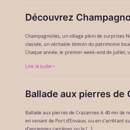
i
e
a
t
s
1
n
e
Découvrez Champagnol
s
5
s
r
a
m
a
i
P
P
P
r
a
u
Champagnolles, un village plein de surprises 
e
a
u
u
d
r
1
u
classée, un véritable témoin du patrimoine loca
r
b
b
s
3
r
c
l
l
Chaque année, le premier week-end de juillet, 
2
o
h
i
i
0
r
Lire la suite
b
é
é
2
i
r
l
d
5
n
i
e
a
t
s
2
n
e
Ballade aux pierres de
s
5
s
r
a
f
a
i
P
P
P
r
é
u
Ballade aux pierres de Crazannes A 40 mn de no
e
a
u
u
d
v
1
u
en venant de Port d’Envaux, ou en s’arrêtant su
r
b
b
r
3
r
c
l
l
d’anciennes carrières ou la […]