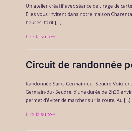
r
t
u
Un atelier créatif avec séance de tirage de ca
e
a
u
u
d
o
1
u
Elles vous invitent dans notre maison Charentai
r
b
b
b
3
r
c
l
l
heures, tarif […]
r
o
h
i
i
e
r
Lire la suite
b
é
é
2
i
r
l
d
0
n
i
e
a
2
t
s
3
n
4
e
Circuit de randonnée p
s
j
s
r
a
u
a
i
P
P
P
r
i
u
Randonnée Saint-Germain-du- Seudre Voici une 
e
a
u
u
d
l
1
u
Germain-du- Seudre, d’une durée de 2h30 enviro
r
b
b
l
3
r
c
l
l
permet d’éviter de marcher sur la route. Au […]
e
o
h
i
i
t
r
Lire la suite
b
é
é
2
i
r
l
d
0
n
i
e
a