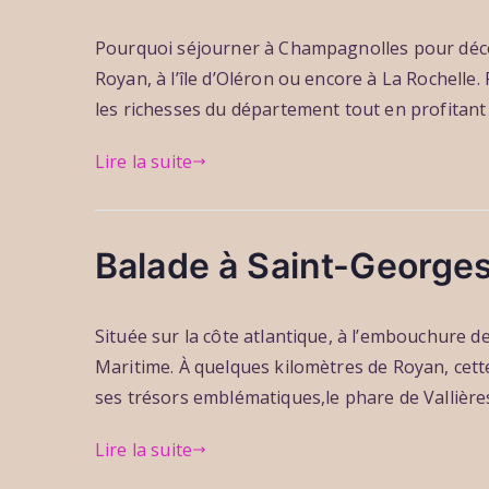
i
r
i
u
P
P
P
e
Pourquoi séjourner à Champagnolles pour déco
d
l
1
a
u
u
u
l
3
Royan, à l’île d’Oléron ou encore à La Rochelle
r
b
b
r
e
o
c
l
l
les richesses du département tout en profitant 
t
r
h
i
i
2
i
Lire la suite
b
é
é
0
n
r
l
d
2
t
i
e
a
6
e
s
1
n
Balade à Saint-George
r
s
5
s
i
a
j
a
P
P
P
e
r
u
u
Située sur la côte atlantique, à l’embouchure 
a
u
u
u
d
i
1
Maritime. À quelques kilomètres de Royan, cett
r
b
b
r
n
3
c
l
l
ses trésors emblématiques,le phare de Vallière
2
o
h
i
i
0
r
Lire la suite
b
é
é
2
i
r
l
d
6
n