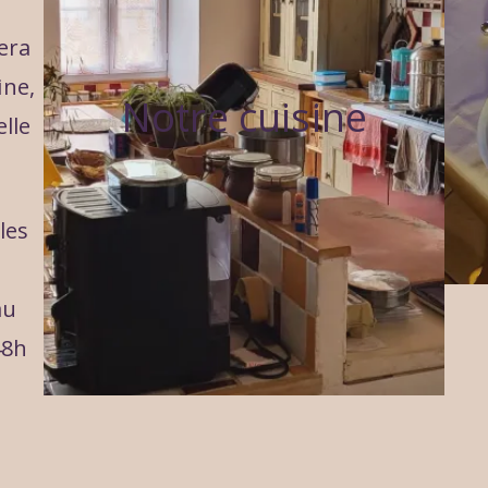
era
ine,
Notre cuisine
elle
les
au
48h