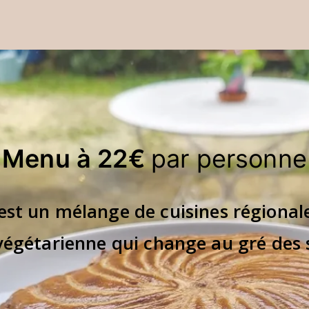
Menu à 22€
par personne
est un mélange de cuisines régionale
végétarienne qui change au gré des 