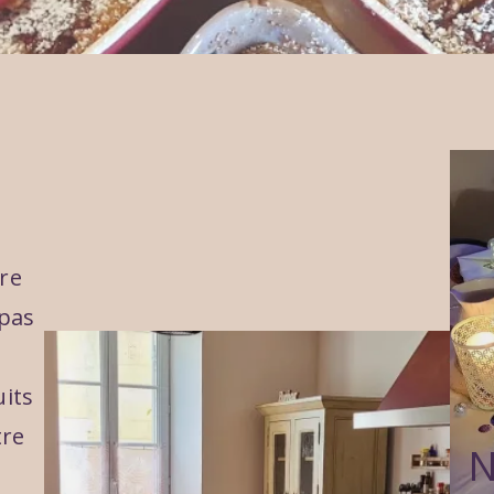
tre
epas
uits
tre
N