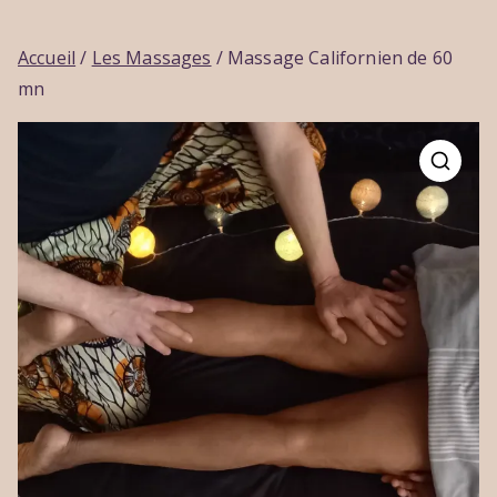
Accueil
/
Les Massages
/ Massage Californien de 60
mn
🔍