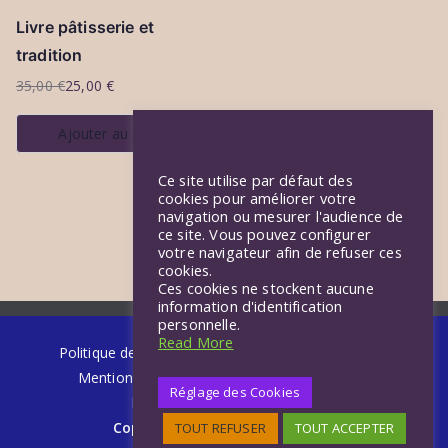
Livre pâtisserie et
tradition
35,00
€
25,00
€
Le
Le
prix
prix
Ajouter au panier
initial
actuel
était :
est :
Ce site utilise par défaut des
35,00 €.
25,00 €.
cookies pour améliorer votre
navigation ou mesurer l'audience de
ce site. Vous pouvez configurer
votre navigateur afin de refuser ces
cookies.
Ces cookies ne stockent aucune
information d'identification
personnelle.
Read More
Politique de confidentialité
Conditions Générales
Mentions légales
FAQ « Au 13or intérieur »
Réglage des Cookies
FAQ – la Charente-Maritime
Copyright © 2026 Ch.BRISSARD,
TOUT REFUSER
TOUT ACCEPTER