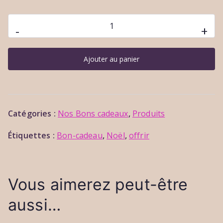
quantité
-
+
de
Bon
Ajouter au panier
cadeau
/
une
nuit
Catégories :
Nos Bons cadeaux
,
Produits
en
chambre
Étiquettes :
Bon-cadeau
,
Noël
,
offrir
zen
Vous aimerez peut-être
aussi…