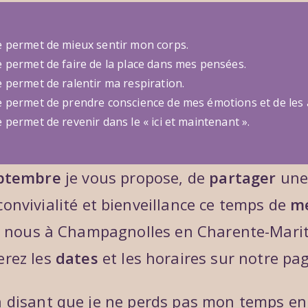
 permet de mieux sentir mon corps.
 permet de faire de la place dans mes pensées.
 permet de ralentir ma respiration.
 permet de prendre conscience de mes émotions et de les 
permet de revenir dans le « ici et maintenant ».
ptembre
je vous propose, de
partager
une 
convivialité et bienveillance ce temps de
mé
 nous à Champagnolles en Charente-Mari
erez les
dates
et les horaires sur notre pa
en disant que je ne perds pas mon temps en