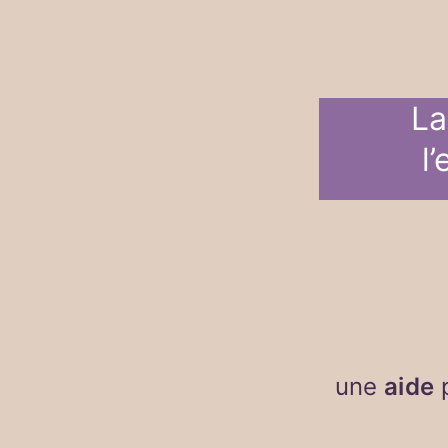
L
l
une
aide
p