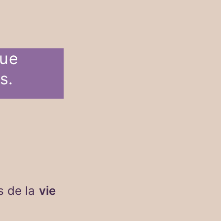
que
s.
s de la
vie